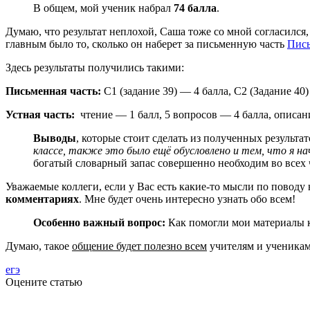
В общем, мой ученик набрал
74 балла
.
Думаю, что результат неплохой, Саша тоже со мной согласился,
главным было то, сколько он наберет за письменную часть
Пис
Здесь результаты получились такими:
Письменная часть:
С1 (задание 39) — 4 балла, С2 (Задание 40
Устная часть:
чтение — 1 балл, 5 вопросов — 4 балла, описа
Выводы
, которые стоит сделать из полученных результ
классе, также это было ещё обусловлено и тем, что я нач
богатый словарный запас совершенно необходим во всех ч
Уважаемые коллеги, если у Вас есть какие-то мысли по поводу
комментариях
. Мне будет очень интересно узнать обо всем!
Особенно важный вопрос:
Как помогли мои материалы к
Думаю, такое
общение будет полезно всем
учителям и ученикам 
егэ
Оцените статью