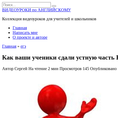
Перейти
Search
к
for:
ВИДЕОУРОКИ по АНГЛИЙСКОМУ
содержанию
Коллекция видеоуроков для учителей и школьников
Главная
Написать мне
О проекте и авторе
Главная
»
егэ
Как ваши ученики сдали устную часть
Автор
Сергей
На чтение
2 мин
Просмотров
145
Опубликовано