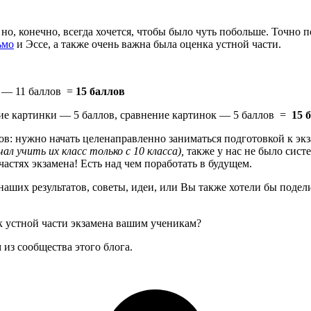
 но, конечно, всегда хочется, чтобы было чуть побольше. Точно 
ьмо
и Эссе, а также очень важна была оценка устной части.
) — 11 баллов =
15 баллов
ние картинки — 5 баллов, сравнение картинок — 5 баллов =
15 
атов: нужно начать целенаправленно заниматься подготовкой к э
ал учить их класс только с 10 класса),
также у нас не было сист
астях экзамена! Есть над чем поработать в будущем.
 наших результатов, советы, идеи, или Вы также хотели бы поде
 устной части экзамена вашим ученикам?
из сообщества этого блога.