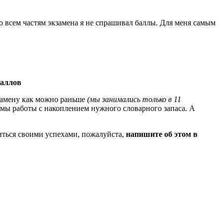
по всем частям экзамена я не спрашивал баллы. Для меня самым
баллов
кзамену как можно раньше
(мы занимались только в 11
емы работы с накоплением нужного словарного запаса. А
литься своими успехами, пожалуйста,
напишите об этом в