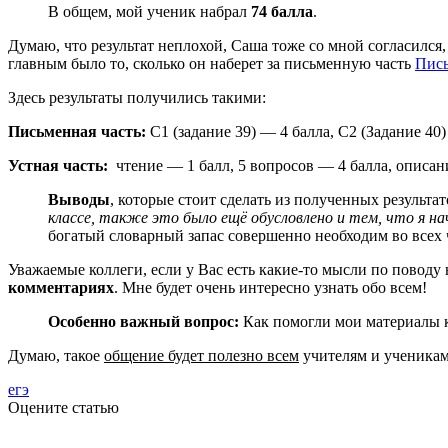
В общем, мой ученик набрал
74 балла
.
Думаю, что результат неплохой, Саша тоже со мной согласился,
главным было то, сколько он наберет за письменную часть
Пис
Здесь результаты получились такими:
Письменная часть:
С1 (задание 39) — 4 балла, С2 (Задание 40
Устная часть:
чтение — 1 балл, 5 вопросов — 4 балла, описа
Выводы
, которые стоит сделать из полученных результ
классе, также это было ещё обусловлено и тем, что я нач
богатый словарный запас совершенно необходим во всех ч
Уважаемые коллеги, если у Вас есть какие-то мысли по поводу
комментариях
. Мне будет очень интересно узнать обо всем!
Особенно важный вопрос:
Как помогли мои материалы к
Думаю, такое
общение будет полезно всем
учителям и ученикам 
егэ
Оцените статью