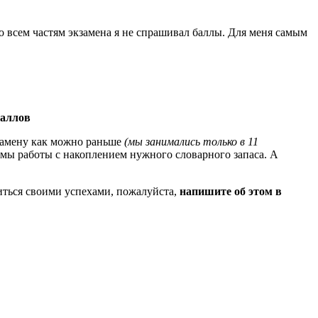
по всем частям экзамена я не спрашивал баллы. Для меня самым
баллов
кзамену как можно раньше
(мы занимались только в 11
емы работы с накоплением нужного словарного запаса. А
литься своими успехами, пожалуйста,
напишите об этом в