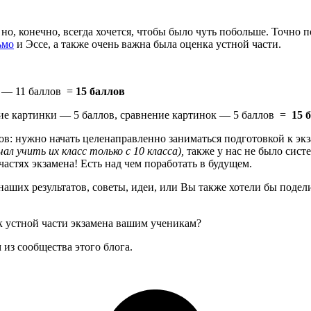
 но, конечно, всегда хочется, чтобы было чуть побольше. Точно 
ьмо
и Эссе, а также очень важна была оценка устной части.
) — 11 баллов =
15 баллов
ние картинки — 5 баллов, сравнение картинок — 5 баллов =
15 
атов: нужно начать целенаправленно заниматься подготовкой к э
ал учить их класс только с 10 класса),
также у нас не было сист
астях экзамена! Есть над чем поработать в будущем.
 наших результатов, советы, идеи, или Вы также хотели бы поде
 устной части экзамена вашим ученикам?
из сообщества этого блога.