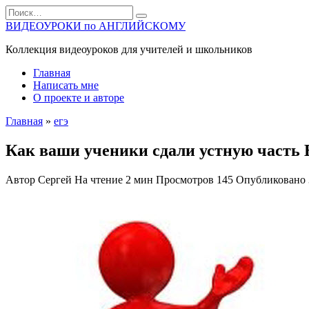
Перейти
Search
к
for:
ВИДЕОУРОКИ по АНГЛИЙСКОМУ
содержанию
Коллекция видеоуроков для учителей и школьников
Главная
Написать мне
О проекте и авторе
Главная
»
егэ
Как ваши ученики сдали устную часть
Автор
Сергей
На чтение
2 мин
Просмотров
145
Опубликовано