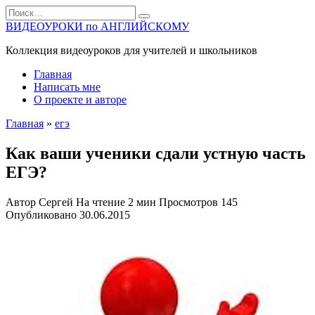
Перейти
Search
к
for:
ВИДЕОУРОКИ по АНГЛИЙСКОМУ
содержанию
Коллекция видеоуроков для учителей и школьников
Главная
Написать мне
О проекте и авторе
Главная
»
егэ
Как ваши ученики сдали устную часть
ЕГЭ?
Автор
Сергей
На чтение
2 мин
Просмотров
145
Опубликовано
30.06.2015