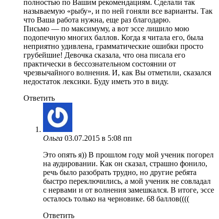
полностью по Вашим рекомендациям. Сделали так
называемую «рыбу», и по ней гоняли все варианты. Так
что Ваша работа нужна, еще раз благодарю.
Письмо — по максимуму, а вот эссе лишило мою
подопечную многих баллов. Когда я читала его, была
неприятно удивлена, грамматические ошибки просто
грубейшие! Девочка сказала, что она писала его
практически в бессознательном состоянии от
чрезвычайного волнения. И, как Вы отметили, сказался
недостаток лексики. Буду иметь это в виду.
Ответить
Ольга
03.07.2015 в 5:08 пп
Это опять я)) В прошлом году мой ученик погорел
на аудировании. Как он сказал, страшно фонило,
речь было разобрать трудно, но другие ребята
быстро переключились, а мой ученик не совладал
с нервами и от волнения замешкался. В итоге, эссе
осталось только на черновике. 68 баллов((((
Ответить