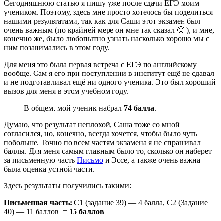
Сегодняшнюю статью я пишу уже после сдачи ЕГЭ моим
учеником. Поэтому, здесь мне просто хотелось бы поделиться
нашими результатами, так как для Саши этот экзамен был
очень важным (по крайней мере он мне так сказал 🙂 ), и мне,
конечно же, было любопытно узнать насколько хорошо мы с
ним позанимались в этом году.
Для меня это была первая встреча с ЕГЭ по английскому
вообще. Сам я его при поступлении в институт ещё не сдавал
и не подготавливал ещё ни одного ученика. Это был хороший
вызов для меня в этом учебном году.
В общем, мой ученик набрал
74 балла
.
Думаю, что результат неплохой, Саша тоже со мной
согласился, но, конечно, всегда хочется, чтобы было чуть
побольше. Точно по всем частям экзамена я не спрашивал
баллы. Для меня самым главным было то, сколько он наберет
за письменную часть
Письмо
и Эссе, а также очень важна
была оценка устной части.
Здесь результаты получились такими:
Письменная часть:
С1 (задание 39) — 4 балла, С2 (Задание
40) — 11 баллов =
15 баллов