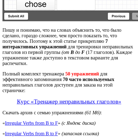
Пишу и понимаю, что на словах объяснить то, что было
сделано, гораздо сложнее, чем просто показать то, что
получилось. Поэтому к этой статье прикрепляю
7
интерактивных упражнений
для тренировки неправильных
глаголов из первой группы
(от
B
до
F
(17 глаголов). Каждое
упражнение также доступно в текстовом варианте для
распечатки.
Полный комплект тренажера
50 упражнений
для
эффективного запоминания
70 часто используемых
неправильных глаголов доступен для заказа на этой
страничке:
Курс «Тренажер неправильных глаголов»
Скачать архив с семью упражнениями
(61 Мб)
:
«
Irregular Verbs from B to F
»
(с Яндекс диска)
«
Irregular Verbs from B to F
»
(запасная ссылка)