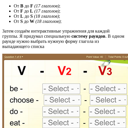
От
B
до
F
(17 глаголов)
;
От
F
до
L
(17 глаголов)
;
От
L
до
S
(18 глаголов)
;
От
S
до
W
(18 глаголов)
;
Затем создаём интерактивные упражнения для каждой
группы. Я придумал специальную
систему раундов
. В одном
раунде нужно выбрать нужную форму глагола из
выпадающего списка