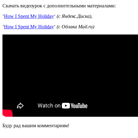
Скачать видеоурок с дополнительными материалами:
‘
How I Spent My Holiday
‘
(с Яндекс.Диска)
,
‘
How I Spent My Holiday
‘
(с Облака Mail.ru)
Буду рад вашим комментариям!