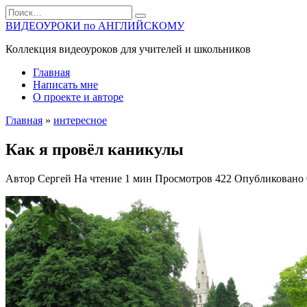
Перейти
Search
к
for:
ВИДЕОУРОКИ по АНГЛИЙСКОМУ
содержанию
Коллекция видеоуроков для учителей и школьников
Главная
Написать мне
О проекте и авторе
Главная
»
интересное
Как я провёл каникулы
Автор
Сергей
На чтение
1 мин
Просмотров
422
Опубликовано