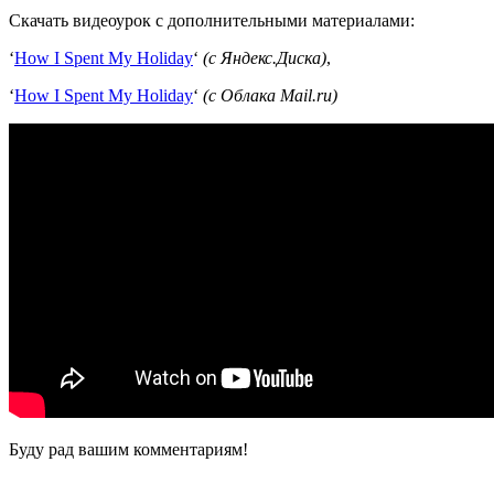
Скачать видеоурок с дополнительными материалами:
‘
How I Spent My Holiday
‘
(с Яндекс.Диска)
,
‘
How I Spent My Holiday
‘
(с Облака Mail.ru)
Буду рад вашим комментариям!