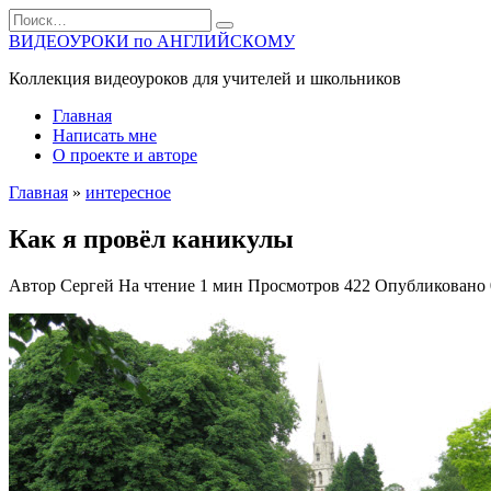
Перейти
Search
к
for:
ВИДЕОУРОКИ по АНГЛИЙСКОМУ
содержанию
Коллекция видеоуроков для учителей и школьников
Главная
Написать мне
О проекте и авторе
Главная
»
интересное
Как я провёл каникулы
Автор
Сергей
На чтение
1 мин
Просмотров
422
Опубликовано