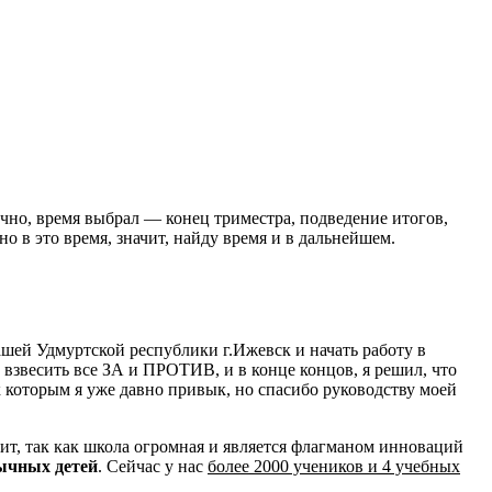
нечно, время выбрал — конец триместра, подведение итогов,
о в это время, значит, найду время и в дальнейшем.
ашей Удмуртской республики г.Ижевск и начать работу в
, взвесить все ЗА и ПРОТИВ, и в конце концов, я решил, что
к которым я уже давно привык, но спасибо руководству моей
ватит, так как школа огромная и является флагманом инноваций
ычных детей
. Сейчас у нас
более 2000 учеников и 4 учебных