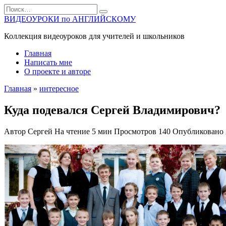
Перейти
Search
к
for:
ВИДЕОУРОКИ по АНГЛИЙСКОМУ
содержанию
Коллекция видеоуроков для учителей и школьников
Главная
Написать мне
О проекте и авторе
Главная
»
интересное
Куда подевался Сергей Владимирович?
Автор
Сергей
На чтение
5 мин
Просмотров
140
Опубликовано