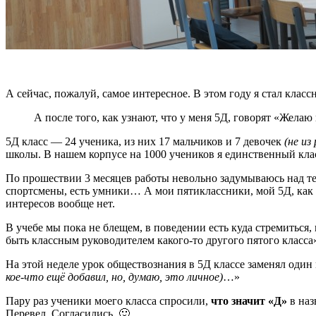
А сейчас, пожалуй, самое интересное. В этом году я стал клас
А после того, как узнают, что у меня 5Д, говорят «Жела
5Д класс — 24 ученика, из них 17 мальчиков и 7 девочек
(не из
школы. В нашем корпусе на 1000 учеников я единственный кл
По прошествии 3 месяцев работы невольно задумываюсь над тем
спортсмены, есть умники… А мои пятиклассники, мой 5Д, как я 
интересов вообще нет.
В учебе мы пока не блещем, в поведении есть куда стремиться, 
быть классным руководителем какого-то другого пятого класса
На этой неделе урок обществознания в 5Д классе заменял один
кое-что ещё добавил, но, думаю, это личное)
…»
Пару раз ученики моего класса спросили,
что значит «Д»
в наз
Перевел. Согласились. 🙂