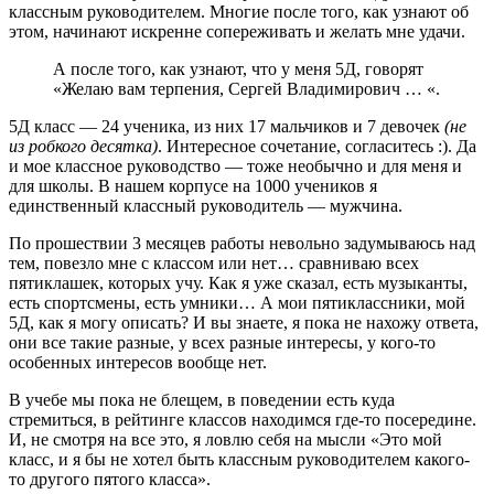
классным руководителем. Многие после того, как узнают об
этом, начинают искренне сопереживать и желать мне удачи.
А после того, как узнают, что у меня 5Д, говорят
«Желаю вам терпения, Сергей Владимирович … «.
5Д класс — 24 ученика, из них 17 мальчиков и 7 девочек
(не
из робкого десятка)
. Интересное сочетание, согласитесь :). Да
и мое классное руководство — тоже необычно и для меня и
для школы. В нашем корпусе на 1000 учеников я
единственный классный руководитель — мужчина.
По прошествии 3 месяцев работы невольно задумываюсь над
тем, повезло мне с классом или нет… сравниваю всех
пятиклашек, которых учу. Как я уже сказал, есть музыканты,
есть спортсмены, есть умники… А мои пятиклассники, мой
5Д, как я могу описать? И вы знаете, я пока не нахожу ответа,
они все такие разные, у всех разные интересы, у кого-то
особенных интересов вообще нет.
В учебе мы пока не блещем, в поведении есть куда
стремиться, в рейтинге классов находимся где-то посередине.
И, не смотря на все это, я ловлю себя на мысли «Это мой
класс, и я бы не хотел быть классным руководителем какого-
то другого пятого класса».