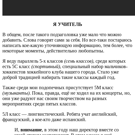
Я УЧИТЕЛЬ
В общем, после такого подзаголовка уже мало что можно
добавить. Слова говорят сами за себя. Но все-таки постараюсь
написать кое-какую уточняющую информацию, тем более, что
некоторые моменты, действительно любопытны.
Я веду параллель 5-х классов
(семь классов)
, среди которых
есть 5С класс
(спортивный)
, специальный набор мальчиков-
хоккеистов хоккейного клуба нашего города. Стало уже
доброй традицией набирать такие классы каждый год.
Также среди мои подопечных присутствует 5М класс
(музыканты)
. Пока, правда, ещё не ходил на их концерты, но,
они уже радуют нас своим творчеством на разных
мероприятиях среди пятых классов.
5Л класс — лингвистический. Ребята учат английский,
французский, а кое-кто даже испанский.
И,
внимание
, в этом году наш директор вместе со