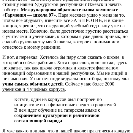
столицу нашей Удмуртской республики г.Ижевск и начать
работу в
Международном образовательном комплексе
«Гармония — школа 97»
. Пара месяцев ушло у меня на то,
чтобы все обдумать, взвесить все ЗА и ПРОТИВ, и в конце
концов, я решил, что следующий учебный год начну уже на
новом месте. Конечно, было достаточно грустно расставаться
с учителями и учениками, к которым я уже давно привык, но
спасибо руководству моей школы, которое с пониманием
отнеслось к моему решению.
И вот, я переехал. Хотелось бы пару слов сказать о школе, в
которой я сейчас работаю. Хотя пары слов, конечно же, здесь
не хватит, так как школа огромная и является флагманом
инноваций образования в нашей республике. Мы не лицей и
не гимназия. У нас нет индивидуального отбора, поэтому
мы
учим самых обычных детей
. Сейчас у нас
более 2000
учеников и 4 учебных корпуса
.
Кстати, один из корпусов был построен по
инициативе и на финансовые средства родителей.
В нем идет обучение на татарском языке
с
сохранением культурной и религиозной
составляющей народа
.
Я уже как-то привык, что в нашей школе практически каждую