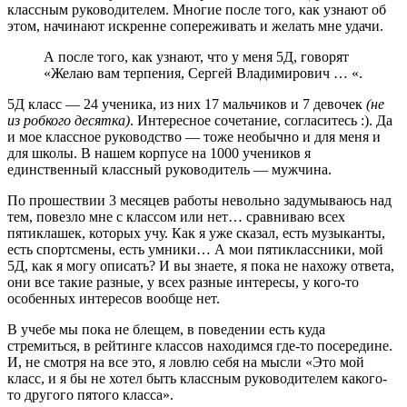
классным руководителем. Многие после того, как узнают об
этом, начинают искренне сопереживать и желать мне удачи.
А после того, как узнают, что у меня 5Д, говорят
«Желаю вам терпения, Сергей Владимирович … «.
5Д класс — 24 ученика, из них 17 мальчиков и 7 девочек
(не
из робкого десятка)
. Интересное сочетание, согласитесь :). Да
и мое классное руководство — тоже необычно и для меня и
для школы. В нашем корпусе на 1000 учеников я
единственный классный руководитель — мужчина.
По прошествии 3 месяцев работы невольно задумываюсь над
тем, повезло мне с классом или нет… сравниваю всех
пятиклашек, которых учу. Как я уже сказал, есть музыканты,
есть спортсмены, есть умники… А мои пятиклассники, мой
5Д, как я могу описать? И вы знаете, я пока не нахожу ответа,
они все такие разные, у всех разные интересы, у кого-то
особенных интересов вообще нет.
В учебе мы пока не блещем, в поведении есть куда
стремиться, в рейтинге классов находимся где-то посередине.
И, не смотря на все это, я ловлю себя на мысли «Это мой
класс, и я бы не хотел быть классным руководителем какого-
то другого пятого класса».