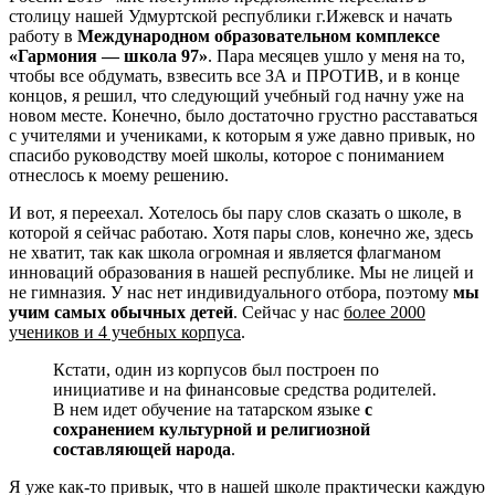
столицу нашей Удмуртской республики г.Ижевск и начать
работу в
Международном образовательном комплексе
«Гармония — школа 97»
. Пара месяцев ушло у меня на то,
чтобы все обдумать, взвесить все ЗА и ПРОТИВ, и в конце
концов, я решил, что следующий учебный год начну уже на
новом месте. Конечно, было достаточно грустно расставаться
с учителями и учениками, к которым я уже давно привык, но
спасибо руководству моей школы, которое с пониманием
отнеслось к моему решению.
И вот, я переехал. Хотелось бы пару слов сказать о школе, в
которой я сейчас работаю. Хотя пары слов, конечно же, здесь
не хватит, так как школа огромная и является флагманом
инноваций образования в нашей республике. Мы не лицей и
не гимназия. У нас нет индивидуального отбора, поэтому
мы
учим самых обычных детей
. Сейчас у нас
более 2000
учеников и 4 учебных корпуса
.
Кстати, один из корпусов был построен по
инициативе и на финансовые средства родителей.
В нем идет обучение на татарском языке
с
сохранением культурной и религиозной
составляющей народа
.
Я уже как-то привык, что в нашей школе практически каждую