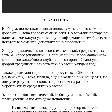
Я УЧИТЕЛЬ
В общем, после такого подзаголовка уже мало что можно
добавить. Слова говорят сами за себя. Но все-таки постараюсь
написать кое-какую уточняющую информацию, тем более, что
некоторые моменты, действительно любопытны.
Я веду параллель 5-х классов
(семь классов)
, среди которых
есть 5С класс
(спортивный)
, специальный набор мальчиков-
хоккеистов хоккейного клуба нашего города. Стало уже
доброй традицией набирать такие классы каждый год.
Также среди мои подопечных присутствует 5М класс
(музыканты)
. Пока, правда, ещё не ходил на их концерты, но,
они уже радуют нас своим творчеством на разных
мероприятиях среди пятых классов.
5Л класс — лингвистический. Ребята учат английский,
французский, а кое-кто даже испанский.
И,
внимание
, в этом году наш директор вместе со