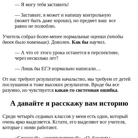
— Я могу тебя заставить!
— Заставьте, я может и напишу контрольную
(может быть даже хорошо), но предмет ваш все
равно не полюблю.
Учитель собрал более-менее нормальные оценки
(чтобы
двоек было поменьше)
. Доволен.
Как бы
научил.
— А что от этого урока останется в перспективе,
через несколько лет?
— Лишь бы ЕГЭ нормально написали…
От нас требуют результатов начальство, мы требуем от детей
послушания и тоже высоких результатов. Вроде бы все
разумно, но чувствуется
какая-то системная ошибка
.
А давайте я расскажу вам историю
Среди четырёх седьмых классов у меня есть один, который
очень ярко выделяется. Кстати, его выделяют все учителя,
которые с ними работают.
«Сложный», «неуправляемый», «О, бандиты