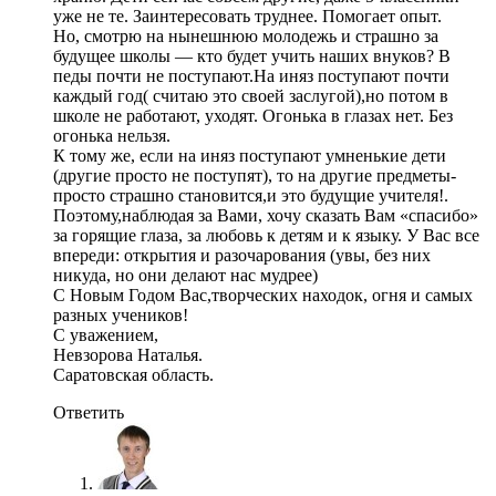
уже не те. Заинтересовать труднее. Помогает опыт.
Но, смотрю на нынешнюю молодежь и страшно за
будущее школы — кто будет учить наших внуков? В
педы почти не поступают.На иняз поступают почти
каждый год( считаю это своей заслугой),но потом в
школе не работают, уходят. Огонька в глазах нет. Без
огонька нельзя.
К тому же, если на иняз поступают умненькие дети
(другие просто не поступят), то на другие предметы-
просто страшно становится,и это будущие учителя!.
Поэтому,наблюдая за Вами, хочу сказать Вам «спасибо»
за горящие глаза, за любовь к детям и к языку. У Вас все
впереди: открытия и разочарования (увы, без них
никуда, но они делают нас мудрее)
С Новым Годом Вас,творческих находок, огня и самых
разных учеников!
С уважением,
Невзорова Наталья.
Саратовская область.
Ответить