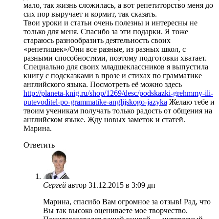
мало, так жизнь сложилась, а вот репетиторство меня до
сих пор выручает и кормит, так сказать.
Твои уроки и статьи очень полезны и интересны не
только для меня. Спасибо за эти подарки. Я тоже
стараюсь разнообразить деятельность своих
«репетишек»/Они все разные, из разных школ, с
разными способностями, поэтому подготовки хватает.
Специально для своих младшеклассников я выпустила
книгу с подсказками в прозе и стихах по грамматике
английского языка. Посмотреть её можно здесь
http://planeta-knig.ru/shop/1269/desc/podskazki-grehmmy-ili-
putevoditel-po-grammatike-anglijskogo-jazyka
Желаю тебе и
твоим ученикам получать только радость от общения на
английском языке. Жду новых заметок и статей.
Марина.
Ответить
Сергей
автор
31.12.2015 в 3:09 дп
Марина, спасибо Вам огромное за отзыв! Рад, что
Вы так высоко оцениваете мое творчество.