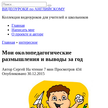
Перейти
Search
к
for:
ВИДЕОУРОКИ по АНГЛИЙСКОМУ
содержанию
Коллекция видеоуроков для учителей и школьников
Главная
Написать мне
О проекте и авторе
Главная
»
интересное
Мои околопедагогические
размышления и выводы за год
Автор
Сергей
На чтение
7 мин
Просмотров
434
Опубликовано
30.12.2015