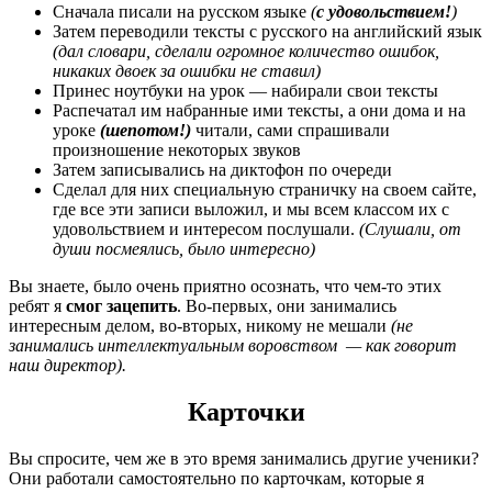
Сначала писали на русском языке
(
с удовольствием!
)
Затем переводили тексты с русского на английский язык
(дал словари, сделали огромное количество ошибок,
никаких двоек за ошибки не ставил)
Принес ноутбуки на урок — набирали свои тексты
Распечатал им набранные ими тексты, а они дома и на
уроке
(шепотом!)
читали, сами спрашивали
произношение некоторых звуков
Затем записывались на диктофон по очереди
Сделал для них специальную страничку на своем сайте,
где все эти записи выложил, и мы всем классом их с
удовольствием и интересом послушали.
(Слушали, от
души посмеялись, было интересно)
Вы знаете, было очень приятно осознать, что чем-то этих
ребят я
смог зацепить
. Во-первых, они занимались
интересным делом, во-вторых, никому не мешали
(не
занимались интеллектуальным воровством — как говорит
наш директор).
Карточки
Вы спросите, чем же в это время занимались другие ученики?
Они работали самостоятельно по карточкам, которые я