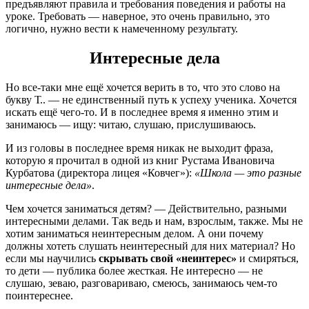
предъявляют правила и требования поведения и работы на
уроке. Требовать — наверное, это очень правильно, это
логично, нужно вести к намеченному результату.
Интересные дела
Но все-таки мне ещё хочется верить в то, что это слово на
букву Т.. — не единственный путь к успеху ученика. Хочется
искать ещё чего-то. И в последнее время я именно этим и
занимаюсь — ищу: читаю, слушаю, прислушиваюсь.
И из головы в последнее время никак не выходит фраза,
которую я прочитал в одной из книг Рустама Ивановича
Курбатова (директора лицея «Ковчег»):
«Школа — это разные
интересные дела»
.
Чем хочется заниматься детям? — Действительно, разными
интересными делами. Так ведь и нам, взрослым, также. Мы не
хотим заниматься неинтересным делом. А они почему
должны хотеть слушать неинтересный для них материал? Но
если мы научились
скрывать свой «неинтерес»
и смиряться,
то дети — публика более жесткая. Не интересно — не
слушаю, зеваю, разговариваю, смеюсь, занимаюсь чем-то
поинтереснее.