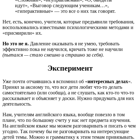
идут», «Выговор следующим ученикам…»,
«гиперактивные» — это все о них так говорят.
Нет, есть, конечно, учителя, которые предъявили требования,
воспользовались известными психологическими методами и
«присмирили» их.
Но это не я.
Давление оказывать я не умею, требовать
эффективно пока не научился, кричать тоже не научили
(пытался — стало смешно и страшно за себя)
.
Эксперимент
Уже почти отчаявшись я вспомнил об «
интересных делах
«.
Принял за аксиому то, что все дети любят что-то делать
самостоятельно (или сообща), а не слушать, как кто-то что-то
рассказывает и объясняет у доски. Нужно придумать для них
деятельность.
Нам, учителям английского языка, вообще повезло в том
плане, что по большому счету у нас нет предмета изучения.
На английском языке мы можем разговаривать и писать о чем
угодно. Так почему бы не разговаривать на интересующие
детей темы. Можно и грамматику к этим темам привязывать.