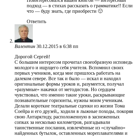
Поинтересовался вашей книгой — интересный
подход — в стихах рассказать о грамматике!! Если
что — буду знать, где приобрести 🙂
Ответить
Валентин
30.12.2015 в 6:38 пп
Дорогой Сергей!
С большим интересом прочитал своеобразную исповедь
молодого и ищущего себя учителя. Вспомнил своих
первых учеников, когда мне пришлось работать на
далеком севере. Все так и было — искал и находил
оригинальные формы уроков и, разумеется, получал
«разумные» накачки от методистов. Но сердцем
чувствовал, что именно такие уроки, раскрывающие
познавательные горизонты, нужны моим ученикам.
Делали короткие театральные сценки из жизни Тома
Соейра и его друзей,, ходили в лыжные походы, покоряя
свою Антарктиду, расположенную в заснеженных
сопках за несколько километров, разгадывали
таинственные послания, извлечённые из «случайно»
найденных бутылок, оставленных мореплавателями и