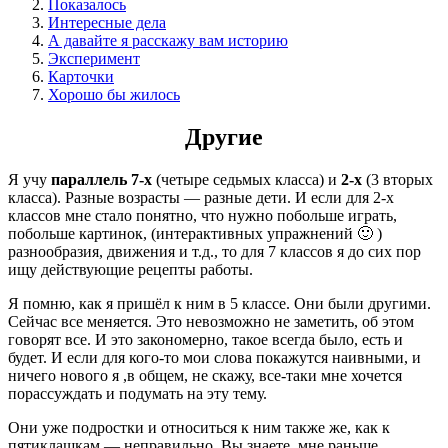
Показалось
Интересные дела
А давайте я расскажу вам историю
Эксперимент
Карточки
Хорошо бы жилось
Другие
Я учу
параллель 7-х
(четыре седьмых класса) и
2-х
(3 вторых
класса). Разные возрасты — разные дети. И если для 2-х
классов мне стало понятно, что нужно побольше играть,
побольше картинок, (интерактивных упражнений 🙂 )
разнообразия, движения и т.д., то для 7 классов я до сих пор
ищу действующие рецепты работы.
Я помню, как я пришёл к ним в 5 классе. Они были другими.
Сейчас все меняется. Это невозможно не заметить, об этом
говорят все. И это закономерно, такое всегда было, есть и
будет. И если для кого-то мои слова покажутся наивными, и
ничего нового я ,в общем, не скажу, все-таки мне хочется
порассуждать и подумать на эту тему.
Они уже подростки и относиться к ним также же, как к
пятиклашкам — неправильно. Вы знаете, мне раньше