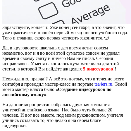
Здравствуйте, коллеги! Уже конец сентября, а это значит, что
уже практически прошёл первый месяц нового учебного года.
Того и глядишь скоро первая четверть закончится. 🙂
Да, в круговороте школьных дел время летит совсем
незаметно, вот и я во всей этой суматохе совсем не уделял
времени своему сайту и ничего Вам не писал. Сегодня
исправляюсь. У меня накопилось куча материала для этой
статьи, в которой Вы найдёте аж целых
5 видеоуроков
!!
Неожиданно, правда!? А всё это потому, что в течение всего
сентября я проводил мастер-класс на портале
tea4ers.ru
. Темой
моего мастер-класса было
«Создание видеоуроков по
английскому языку»
.
На данное мероприятие собралась дружная компания
учителей английского языка. Нас было чуть больше 20
человек. И вот все вместе, под моим руководством, учителя
учились создавать то, что делаю я на своём блоге –
видеоуроки.