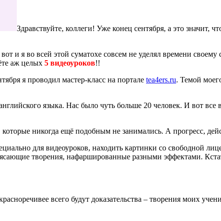
Здравствуйте, коллеги! Уже конец сентября, а это значит, 
 вот и я во всей этой суматохе совсем не уделял времени своему
дёте аж целых
5 видеоуроков
!!
ентября я проводил мастер-класс на портале
tea4ers.ru
. Темой моег
глийского языка. Нас было чуть больше 20 человек. И вот все в
 которые никогда ещё подобным не занимались. А прогресс, дейс
ециально для видеоуроков, находить картинки со свободной лиц
отрясающие творения, нафаршированные разными эффектами. Кста
красноречивее всего будут доказательства – творения моих учени