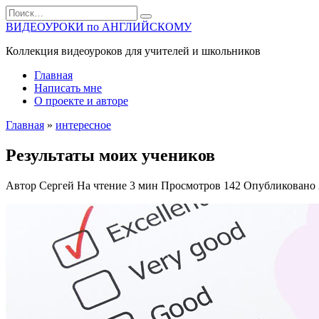
Перейти
Search
к
for:
ВИДЕОУРОКИ по АНГЛИЙСКОМУ
содержанию
Коллекция видеоуроков для учителей и школьников
Главная
Написать мне
О проекте и авторе
Главная
»
интересное
Результаты моих учеников
Автор
Сергей
На чтение
3 мин
Просмотров
142
Опубликовано