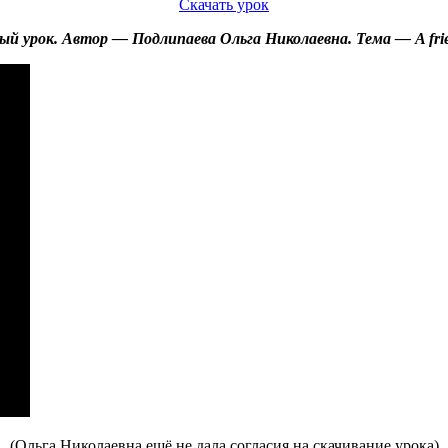
Скачать урок
й урок. Автор — Подлипаева Ольга Николаевна. Тема — A friend
(Ольга Николаевна ещё не дала согласия на скачивание урока)