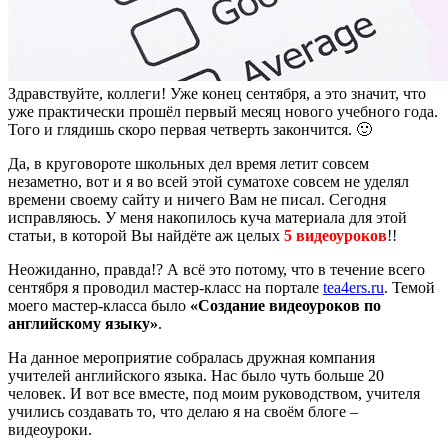
Здравствуйте, коллеги! Уже конец сентября, а это значит, что
уже практически прошёл первый месяц нового учебного года.
Того и глядишь скоро первая четверть закончится. 🙂
Да, в круговороте школьных дел время летит совсем
незаметно, вот и я во всей этой суматохе совсем не уделял
времени своему сайту и ничего Вам не писал. Сегодня
исправляюсь. У меня накопилось куча материала для этой
статьи, в которой Вы найдёте аж целых
5 видеоуроков
!!
Неожиданно, правда!? А всё это потому, что в течение всего
сентября я проводил мастер-класс на портале
tea4ers.ru
. Темой
моего мастер-класса было
«Создание видеоуроков по
английскому языку»
.
На данное мероприятие собралась дружная компания
учителей английского языка. Нас было чуть больше 20
человек. И вот все вместе, под моим руководством, учителя
учились создавать то, что делаю я на своём блоге –
видеоуроки.