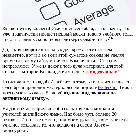
Здравствуйте, коллеги! Уже конец сентября, а это значит, что
уже практически прошёл первый месяц нового учебного года.
Того и глядишь скоро первая четверть закончится. 🙂
Да, в круговороте школьных дел время летит совсем
незаметно, вот и я во всей этой суматохе совсем не уделял
времени своему сайту и ничего Вам не писал. Сегодня
исправляюсь. У меня накопилось куча материала для этой
статьи, в которой Вы найдёте аж целых
5 видеоуроков
!!
Неожиданно, правда!? А всё это потому, что в течение всего
сентября я проводил мастер-класс на портале
tea4ers.ru
. Темой
моего мастер-класса было
«Создание видеоуроков по
английскому языку»
.
На данное мероприятие собралась дружная компания
учителей английского языка. Нас было чуть больше 20
человек. И вот все вместе, под моим руководством, учителя
учились создавать то, что делаю я на своём блоге –
видеоуроки.