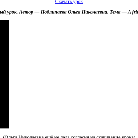
Скачать урок
й урок. Автор — Подлипаева Ольга Николаевна. Тема — A friend
(Ольга Николаевна ещё не дала согласия на скачивание урока)