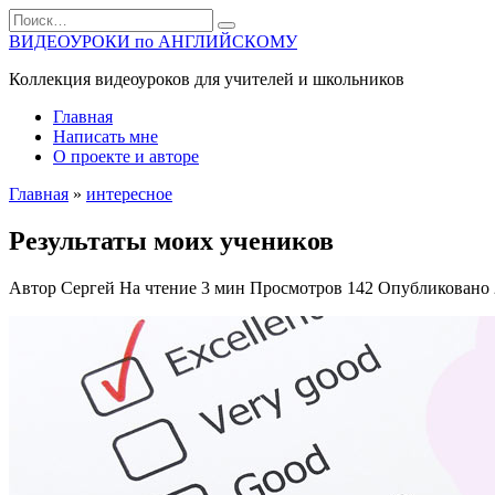
Перейти
Search
к
for:
ВИДЕОУРОКИ по АНГЛИЙСКОМУ
содержанию
Коллекция видеоуроков для учителей и школьников
Главная
Написать мне
О проекте и авторе
Главная
»
интересное
Результаты моих учеников
Автор
Сергей
На чтение
3 мин
Просмотров
142
Опубликовано