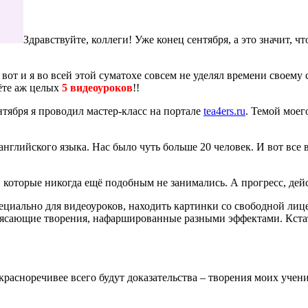
Здравствуйте, коллеги! Уже конец сентября, а это значит, 
 вот и я во всей этой суматохе совсем не уделял времени своему
дёте аж целых
5 видеоуроков
!!
ентября я проводил мастер-класс на портале
tea4ers.ru
. Темой моег
глийского языка. Нас было чуть больше 20 человек. И вот все в
 которые никогда ещё подобным не занимались. А прогресс, дейс
ециально для видеоуроков, находить картинки со свободной лиц
отрясающие творения, нафаршированные разными эффектами. Кста
красноречивее всего будут доказательства – творения моих учени