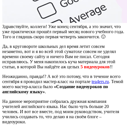
Здравствуйте, коллеги! Уже конец сентября, а это значит, что
уже практически прошёл первый месяц нового учебного года.
Того и глядишь скоро первая четверть закончится. 🙂
Да, в круговороте школьных дел время летит совсем
незаметно, вот и я во всей этой суматохе совсем не уделял
времени своему сайту и ничего Вам не писал. Сегодня
исправляюсь. У меня накопилось куча материала для этой
статьи, в которой Вы найдёте аж целых
5 видеоуроков
!!
Неожиданно, правда!? А всё это потому, что в течение всего
сентября я проводил мастер-класс на портале
tea4ers.ru
. Темой
моего мастер-класса было
«Создание видеоуроков по
английскому языку»
.
На данное мероприятие собралась дружная компания
учителей английского языка. Нас было чуть больше 20
человек. И вот все вместе, под моим руководством, учителя
учились создавать то, что делаю я на своём блоге –
видеоуроки.