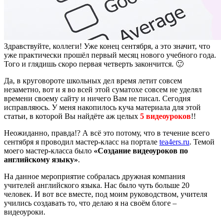
Здравствуйте, коллеги! Уже конец сентября, а это значит, что
уже практически прошёл первый месяц нового учебного года.
Того и глядишь скоро первая четверть закончится. 🙂
Да, в круговороте школьных дел время летит совсем
незаметно, вот и я во всей этой суматохе совсем не уделял
времени своему сайту и ничего Вам не писал. Сегодня
исправляюсь. У меня накопилось куча материала для этой
статьи, в которой Вы найдёте аж целых
5 видеоуроков
!!
Неожиданно, правда!? А всё это потому, что в течение всего
сентября я проводил мастер-класс на портале
tea4ers.ru
. Темой
моего мастер-класса было
«Создание видеоуроков по
английскому языку»
.
На данное мероприятие собралась дружная компания
учителей английского языка. Нас было чуть больше 20
человек. И вот все вместе, под моим руководством, учителя
учились создавать то, что делаю я на своём блоге –
видеоуроки.