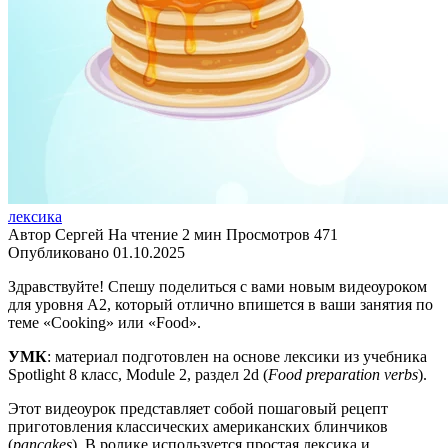
лексика
Автор
Сергей
На чтение
2 мин
Просмотров
471
Опубликовано
01.10.2025
Здравствуйте! Спешу поделиться с вами новым видеоуроком
для уровня А2, который отлично впишется в ваши занятия по
теме «Cooking» или «Food».
УМК
: материал подготовлен на основе лексики из учебника
Spotlight 8 класс, Module 2, раздел 2d (
Food preparation verbs
).
Этот видеоурок представляет собой пошаговый рецепт
приготовления классических американских блинчиков
(
pancakes
). В ролике используется простая лексика и