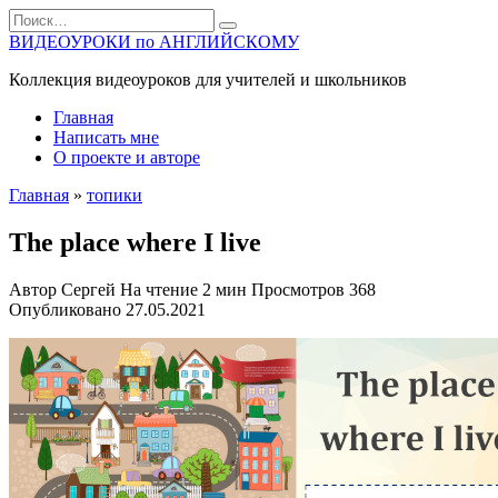
Перейти
Search
к
for:
ВИДЕОУРОКИ по АНГЛИЙСКОМУ
содержанию
Коллекция видеоуроков для учителей и школьников
Главная
Написать мне
О проекте и авторе
Главная
»
топики
The place where I live
Автор
Сергей
На чтение
2 мин
Просмотров
368
Опубликовано
27.05.2021