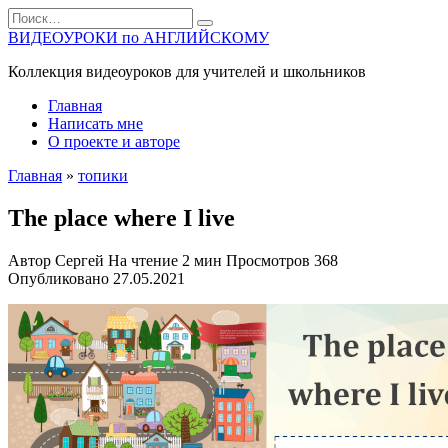
Перейти
Search
к
for:
ВИДЕОУРОКИ по АНГЛИЙСКОМУ
содержанию
Коллекция видеоуроков для учителей и школьников
Главная
Написать мне
О проекте и авторе
Главная
»
топики
The place where I live
Автор
Сергей
На чтение
2 мин
Просмотров
368
Опубликовано
27.05.2021