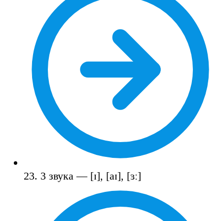
23. 3 звука — [ɪ], [aɪ], [ɜː]