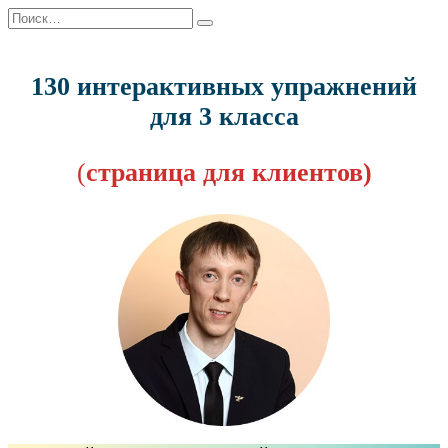
Перейти
Search
к
for:
130
содержанию
130 интерактивных упражнений
для 3 класса
(
страница для клиентов)