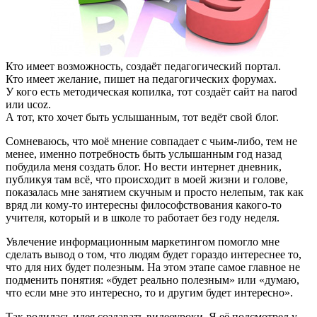
Кто имеет возможность, создаёт педагогический портал.
Кто имеет желание, пишет на педагогических форумах.
У кого есть методическая копилка, тот создаёт сайт на narod
или ucoz.
А тот, кто хочет быть услышанным, тот ведёт свой блог.
Сомневаюсь, что моё мнение совпадает с чьим-либо, тем не
менее, именно потребность быть услышанным год назад
побудила меня создать блог. Но вести интернет дневник,
публикуя там всё, что происходит в моей жизни и голове,
показалась мне занятием скучным и просто нелепым, так как
вряд ли кому-то интересны философствования какого-то
учителя, который и в школе то работает без году неделя.
Увлечение информационным маркетингом помогло мне
сделать вывод о том, что людям будет гораздо интереснее то,
что для них будет полезным. На этом этапе самое главное не
подменить понятия: «будет реально полезным» или «думаю,
что если мне это интересно, то и другим будет интересно».
Так родилась идея создавать видеоуроки. Я её подсмотрел у