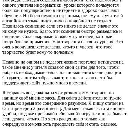
одного учителя информатики, уроки которого пользуются
большой популярностью в интернете и здорово облегчают
обучение. Но было немного странным, почему для учителей
английского языка никто ничего подобного не создает.
Появилось сомнение: если это никто не делает, значит это
никому не нужно. Благо, эти сомнения быстро развеялись и
сменились благодарными отзывами учителей, которые
попробовали применить мои творения на своих уроках. Это
очень воодушевляет: делаешь что-то и уверен, что твоё
творчество будет кому-то полезным.
Недавно на одном из педагогических порталов наткнулся на
такое мнение: учителя создают свои сайты для того, чтобы
набрать необходимые баллы для повышения квалификации.
Создают, а потом забрасывают, так как для того, чтобы
поддерживать сайт нужно много времени.
Я стараюсь воздерживаться от резких комментариев, но
напишу своё мнение здесь. Для сайта действительно нужно
время, но время это совершенно разумное. Я пишу статьи на
сайт примерно 2 раза в месяц. Для меня такая частота вполне
удобна, но даже при такой небольшой нагрузке иногда бывает
лень делать что-то. Но я это расцениваю только как
очередную возможность преодолеть себя и стать сильнее.