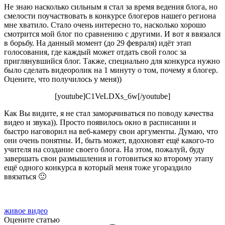
Не знаю насколько сильным я стал за время ведения блога, но
смелости поучаствовать в конкурсе блогеров нашего региона
мне хватило. Стало очень интересно то, насколько хорошо
смотрится мой блог по сравнению с другими. И вот я ввязался
в борьбу. На данный момент (до 29 февраля) идёт этап
голосования, где каждый может отдать свой голос за
приглянувшийся блог. Также, специально для конкурса нужно
было сделать видеоролик на 1 минуту о том, почему я блогер.
Оцените, что получилось у меня))
[youtube]C1VeLDXs_6w[/youtube]
Как Вы видите, я не стал заморачиваться по поводу качества
видео и звука)). Просто появилось окно в расписании и
быстро наговорил на веб-камеру свои аргументы. Думаю, что
они очень понятны. И, быть может, вдохновят ещё какого-то
учителя на создание своего блога. На этом, пожалуй, буду
завершать свои размышления и готовиться ко второму этапу
ещё одного конкурса в который меня тоже угораздило
ввязаться 🙂
живое видео
Оцените статью