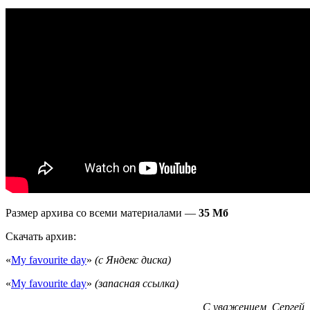
Размер архива со всеми материалами —
35 Мб
Скачать архив:
«
My favourite day
»
(с Яндекс диска)
«
My favourite day
»
(запасная ссылка)
С уважением, Сергей