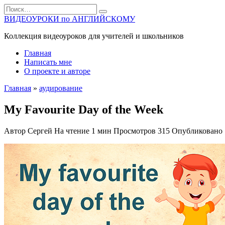
Перейти
Search
к
for:
ВИДЕОУРОКИ по АНГЛИЙСКОМУ
содержанию
Коллекция видеоуроков для учителей и школьников
Главная
Написать мне
О проекте и авторе
Главная
»
аудирование
My Favourite Day of the Week
Автор
Сергей
На чтение
1 мин
Просмотров
315
Опубликовано