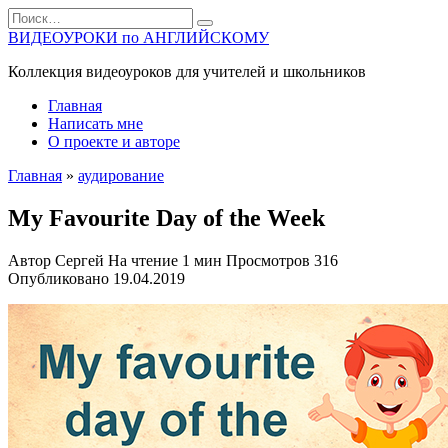
Перейти
Search
к
for:
ВИДЕОУРОКИ по АНГЛИЙСКОМУ
содержанию
Коллекция видеоуроков для учителей и школьников
Главная
Написать мне
О проекте и авторе
Главная
»
аудирование
My Favourite Day of the Week
Автор
Сергей
На чтение
1 мин
Просмотров
316
Опубликовано
19.04.2019