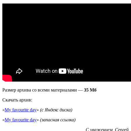
Размер архива со всеми материалами —
35 Мб
Скачать архив:
«
My favourite day
»
(с Яндекс диска)
«
My favourite day
»
(запасная ссылка)
С уважением, Сергей