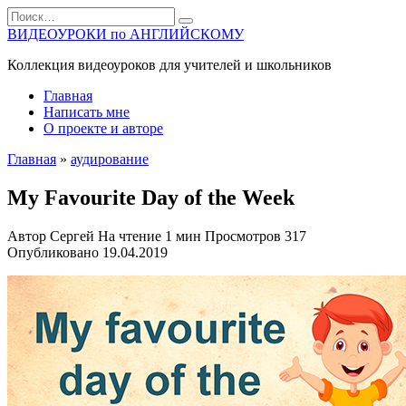
Перейти
Search
к
for:
ВИДЕОУРОКИ по АНГЛИЙСКОМУ
содержанию
Коллекция видеоуроков для учителей и школьников
Главная
Написать мне
О проекте и авторе
Главная
»
аудирование
My Favourite Day of the Week
Автор
Сергей
На чтение
1 мин
Просмотров
317
Опубликовано
19.04.2019