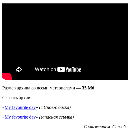
Размер архива со всеми материалами —
35 Мб
Скачать архив:
«
My favourite day
»
(с Яндекс диска)
«
My favourite day
»
(запасная ссылка)
С уважением, Сергей