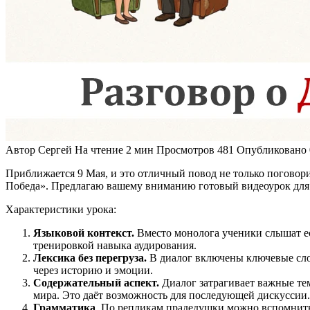
Автор
Сергей
На чтение
2 мин
Просмотров
481
Опубликовано
Приближается 9 Мая, и это отличный повод не только поговори
Победа». Предлагаю вашему вниманию готовый видеоурок для 
Характеристики урока:
Языковой контекст.
Вместо монолога ученики слышат ес
тренировкой навыка аудирования.
Лексика без перегруза.
В диалог включены ключевые сло
через историю и эмоции.
Содержательный аспект.
Диалог затрагивает важные те
мира. Это даёт возможность для последующей дискуссии.
Грамматика
. По репликам прадедушки можно вспомнить 