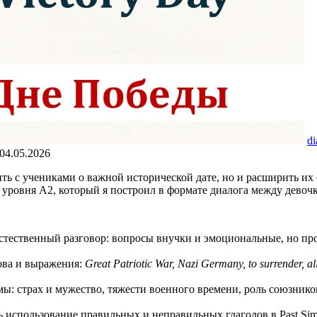
di
04.05.2026
ть с учениками о важной исторической дате, но и расширить их
уровня A2, который я построил в формате диалога между девоч
тественный разговор: вопросы внучки и эмоциональные, но про
ва и выражения:
Great Patriotic War, Nazi Germany, to surrender, all
мы: страх и мужество, тяжести военного времени, роль союзник
использование правильных и неправильных глаголов в Past Sim