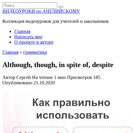
Перейти
Search
к
for:
ВИДЕОУРОКИ по АНГЛИЙСКОМУ
содержанию
Коллекция видеоуроков для учителей и школьников
Главная
Написать мне
О проекте и авторе
Главная
»
грамматика
Although, though, in spite of, despite
Автор
Сергей
На чтение
1 мин
Просмотров
185
Опубликовано
21.10.2020