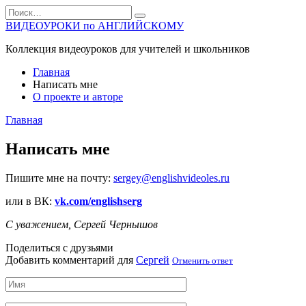
Перейти
Search
к
for:
ВИДЕОУРОКИ по АНГЛИЙСКОМУ
содержанию
Коллекция видеоуроков для учителей и школьников
Главная
Написать мне
О проекте и авторе
Главная
Написать мне
Пишите мне на почту:
sergey@englishvideoles.ru
или в ВК:
vk.com/englishserg
С уважением,
Сергей Чернышов
Поделиться с друзьями
Добавить комментарий для
Сергей
Отменить ответ
Имя
*