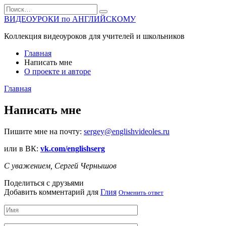
Перейти
Search
к
for:
ВИДЕОУРОКИ по АНГЛИЙСКОМУ
содержанию
Коллекция видеоуроков для учителей и школьников
Главная
Написать мне
О проекте и авторе
Главная
Написать мне
Пишите мне на почту:
sergey@englishvideoles.ru
или в ВК:
vk.com/englishserg
С уважением,
Сергей Чернышов
Поделиться с друзьями
Добавить комментарий для
Глия
Отменить ответ
Имя
*