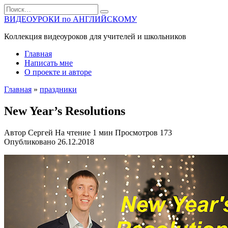
Перейти
Search
к
for:
ВИДЕОУРОКИ по АНГЛИЙСКОМУ
содержанию
Коллекция видеоуроков для учителей и школьников
Главная
Написать мне
О проекте и авторе
Главная
»
праздники
New Year’s Resolutions
Автор
Сергей
На чтение
1 мин
Просмотров
173
Опубликовано
26.12.2018