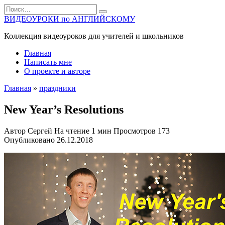
Перейти
Search
к
for:
ВИДЕОУРОКИ по АНГЛИЙСКОМУ
содержанию
Коллекция видеоуроков для учителей и школьников
Главная
Написать мне
О проекте и авторе
Главная
»
праздники
New Year’s Resolutions
Автор
Сергей
На чтение
1 мин
Просмотров
173
Опубликовано
26.12.2018