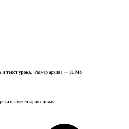
к
и
текст урока
.
Размер архива —
31 Мб
урока в комментариях ниже.