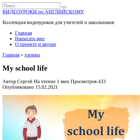
Перейти
Search
к
for:
ВИДЕОУРОКИ по АНГЛИЙСКОМУ
содержанию
Коллекция видеоуроков для учителей и школьников
Главная
Написать мне
О проекте и авторе
Главная
»
топики
My school life
Автор
Сергей
На чтение
1 мин
Просмотров
433
Опубликовано
15.02.2021