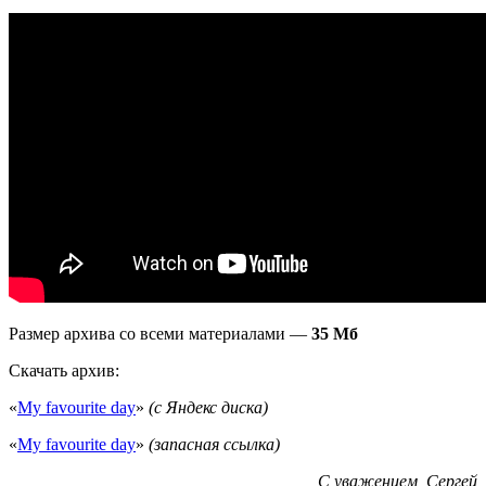
Размер архива со всеми материалами —
35 Мб
Скачать архив:
«
My favourite day
»
(с Яндекс диска)
«
My favourite day
»
(запасная ссылка)
С уважением, Сергей