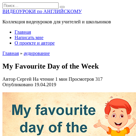
Перейти
Search
к
for:
ВИДЕОУРОКИ по АНГЛИЙСКОМУ
содержанию
Коллекция видеоуроков для учителей и школьников
Главная
Написать мне
О проекте и авторе
Главная
»
аудирование
My Favourite Day of the Week
Автор
Сергей
На чтение
1 мин
Просмотров
317
Опубликовано
19.04.2019