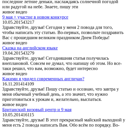
последние летние деньки, наслаждаясь солнечной погодой
или радугой на небе. Знаете, пишу эти
живое видео
9 мая + участие в новом конкурсе
10.05.2015
43
217
Здравствуйте, друзья! Сегодня у меня 2 повода для того,
чтобы написать эту статью. Во-первых, позвольте поздравить
Вас с прошедшим великим праздником Днем Победы!
живое видео
Сказка на английском языке
19.04.2015
43
279
Здравствуйте, друзья! Сегодняшняя статья получилась
внеплановой. Совсем не думал, что напишу об этом. Но все-
таки решил, что вам, возможно, будет интересно
живое видео
Какими я увидел современных англичан?
16.11.2014
14
109
Здравствуйте, друзья! Пишу статью и осознаю, что завтра у
меня обычный учебный день, а это значит, что нужно
приготовиться к урокам и, желательно, выспаться.
живое видео
Британский визовый центр и 9 мая
10.05.2014
16
115
Здравствуйте, друзья! В этот прекрасный майский выходной у
меня есть 2 повода написать Вам. Обо всём по порядку. Во-