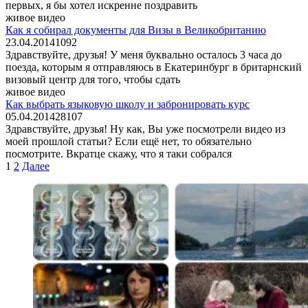
первых, я бы хотел искренне поздравить
живое видео
Как я собирал документы для Визы в Великобританию
23.04.2014
10
92
Здравствуйте, друзья! У меня буквально осталось 3 часа до
поезда, которым я отправляюсь в Екатеринбург в бритарнский
визовый центр для того, чтобы сдать
живое видео
Как выбрать языковую школу и забронировать курс
05.04.2014
28
107
Здравствуйте, друзья! Ну как, Вы уже посмотрели видео из
моей прошлой статьи? Если ещё нет, то обязательно
посмотрите. Вкратце скажу, что я таки собрался
Пагинация
1
2
Далее
записей