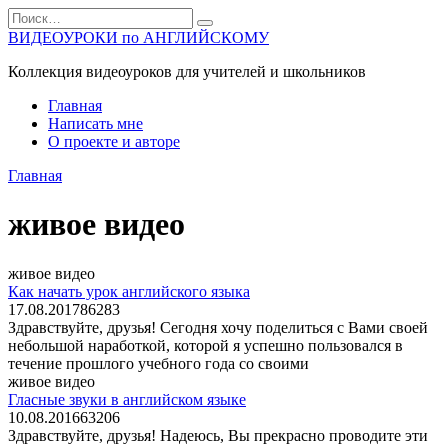
Перейти
Search
к
for:
ВИДЕОУРОКИ по АНГЛИЙСКОМУ
содержанию
Коллекция видеоуроков для учителей и школьников
Главная
Написать мне
О проекте и авторе
Главная
живое видео
живое видео
Как начать урок английского языка
17.08.2017
86
283
Здравствуйте, друзья! Сегодня хочу поделиться с Вами своей
небольшой наработкой, которой я успешно пользовался в
течение прошлого учебного года со своими
живое видео
Гласные звуки в английском языке
10.08.2016
63
206
Здравствуйте, друзья! Надеюсь, Вы прекрасно проводите эти