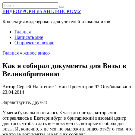
Перейти
Search
к
for:
ВИДЕОУРОКИ по АНГЛИЙСКОМУ
содержанию
Коллекция видеоуроков для учителей и школьников
Главная
Написать мне
О проекте и авторе
Главная
»
живое видео
Как я собирал документы для Визы в
Великобританию
Автор
Сергей
На чтение
1 мин
Просмотров
92
Опубликовано
23.04.2014
Здравствуйте, друзья!
У меня буквально осталось 3 часа до поезда, которым я
отправляюсь в Екатеринбург в бритарнский визовый центр
для того, чтобы сдать все документы, которые я собрал для
визы. И, конечно, я не мог не выложить видео отчёт о том, что
же это за документы, и как я их собирал.