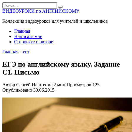
Перейти
Search
к
for:
ВИДЕОУРОКИ по АНГЛИЙСКОМУ
содержанию
Коллекция видеоуроков для учителей и школьников
Главная
Написать мне
О проекте и авторе
Главная
»
егэ
ЕГЭ по английскому языку. Задание
С1. Письмо
Автор
Сергей
На чтение
2 мин
Просмотров
125
Опубликовано
30.06.2015