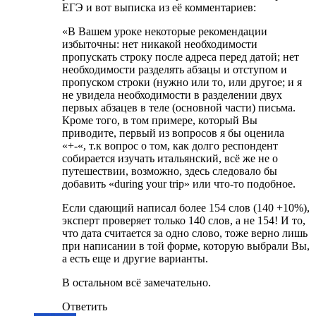
ЕГЭ и вот выписка из её комментариев:
«В Вашем уроке некоторые рекомендации
избыточны: нет никакой необходимости
пропускать строку после адреса перед датой; нет
необходимости разделять абзацы и отступом и
пропуском строки (нужно или то, или другое; и я
не увидела необходимости в разделении двух
первых абзацев в теле (основной части) письма.
Кроме того, в том примере, который Вы
приводите, первый из вопросов я бы оценила
«+-«, т.к вопрос о том, как долго респондент
собирается изучать итальянский, всё же не о
путешествии, возможно, здесь следовало бы
добавить «during your trip» или что-то подобное.
Если сдающий написал более 154 слов (140 +10%),
эксперт проверяет только 140 слов, а не 154! И то,
что дата считается за одно слово, тоже верно лишь
при написании в той форме, которую выбрали Вы,
а есть еще и другие варианты.
В остальном всё замечательно.
Ответить