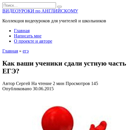
Перейти
Search
к
for:
ВИДЕОУРОКИ по АНГЛИЙСКОМУ
содержанию
Коллекция видеоуроков для учителей и школьников
Главная
Написать мне
О проекте и авторе
Главная
»
егэ
Как ваши ученики сдали устную часть
ЕГЭ?
Автор
Сергей
На чтение
2 мин
Просмотров
145
Опубликовано
30.06.2015