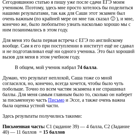
Сегодняшнюю статью я пишу уже после сдачи ЕГЭ моим
учеником. Поэтому, здесь мне просто хотелось бы поделиться
нашими результатами, так как для Саши этот экзамен был
очень важным (по крайней мере он мне так сказал 🙂 ), и мне,
конечно же, было любопытно узнать насколько хорошо мы с
ним позанимались в этом году.
Для меня это была первая встреча с ЕГЭ по английскому
вообще. Сам я его при поступлении в институт ещё не сдавал
и не подготавливал ещё ни одного ученика. Это был хороший
вызов для меня в этом учебном году.
В общем, мой ученик набрал
74 балла
.
Думаю, что результат неплохой, Саша тоже со мной
согласился, но, конечно, всегда хочется, чтобы было чуть
побольше. Точно по всем частям экзамена я не спрашивал
баллы. Для меня самым главным было то, сколько он наберет
за письменную часть
Письмо
и Эссе, а также очень важна
была оценка устной части.
Здесь результаты получились такими:
Письменная часть:
С1 (задание 39) — 4 балла, С2 (Задание
40) — 11 баллов =
15 баллов