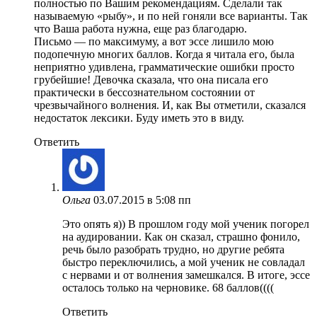
полностью по Вашим рекомендациям. Сделали так
называемую «рыбу», и по ней гоняли все варианты. Так
что Ваша работа нужна, еще раз благодарю.
Письмо — по максимуму, а вот эссе лишило мою
подопечную многих баллов. Когда я читала его, была
неприятно удивлена, грамматические ошибки просто
грубейшие! Девочка сказала, что она писала его
практически в бессознательном состоянии от
чрезвычайного волнения. И, как Вы отметили, сказался
недостаток лексики. Буду иметь это в виду.
Ответить
Ольга
03.07.2015 в 5:08 пп
Это опять я)) В прошлом году мой ученик погорел
на аудировании. Как он сказал, страшно фонило,
речь было разобрать трудно, но другие ребята
быстро переключились, а мой ученик не совладал
с нервами и от волнения замешкался. В итоге, эссе
осталось только на черновике. 68 баллов((((
Ответить