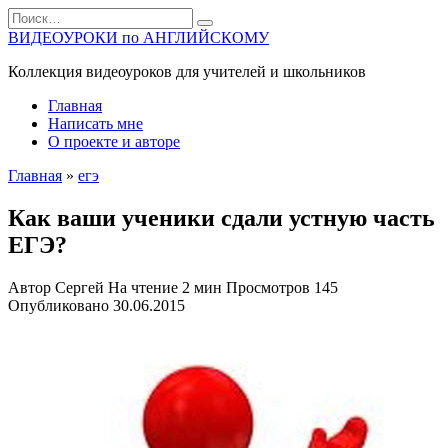
Перейти
Search
к
for:
ВИДЕОУРОКИ по АНГЛИЙСКОМУ
содержанию
Коллекция видеоуроков для учителей и школьников
Главная
Написать мне
О проекте и авторе
Главная
»
егэ
Как ваши ученики сдали устную часть
ЕГЭ?
Автор
Сергей
На чтение
2 мин
Просмотров
145
Опубликовано
30.06.2015