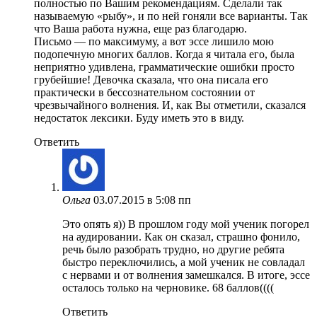
полностью по Вашим рекомендациям. Сделали так
называемую «рыбу», и по ней гоняли все варианты. Так
что Ваша работа нужна, еще раз благодарю.
Письмо — по максимуму, а вот эссе лишило мою
подопечную многих баллов. Когда я читала его, была
неприятно удивлена, грамматические ошибки просто
грубейшие! Девочка сказала, что она писала его
практически в бессознательном состоянии от
чрезвычайного волнения. И, как Вы отметили, сказался
недостаток лексики. Буду иметь это в виду.
Ответить
Ольга
03.07.2015 в 5:08 пп
Это опять я)) В прошлом году мой ученик погорел
на аудировании. Как он сказал, страшно фонило,
речь было разобрать трудно, но другие ребята
быстро переключились, а мой ученик не совладал
с нервами и от волнения замешкался. В итоге, эссе
осталось только на черновике. 68 баллов((((
Ответить