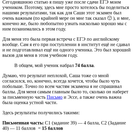
Сегодняшнюю статью я пишу уже после сдачи ЕГЭ моим
учеником. Поэтому, здесь мне просто хотелось бы поделиться
нашими результатами, так как для Саши этот экзамен был
очень важным (по крайней мере он мне так сказал 🙂 ), и мне,
конечно же, было любопытно узнать насколько хорошо мы с
ним позанимались в этом году.
Для меня это была первая встреча с ЕГЭ по английскому
вообще. Сам я его при поступлении в институт ещё не сдавал
и не подготавливал ещё ни одного ученика. Это был хороший
вызов для меня в этом учебном году.
В общем, мой ученик набрал
74 балла
.
Думаю, что результат неплохой, Саша тоже со мной
согласился, но, конечно, всегда хочется, чтобы было чуть
побольше. Точно по всем частям экзамена я не спрашивал
баллы. Для меня самым главным было то, сколько он наберет
за письменную часть
Письмо
и Эссе, а также очень важна
была оценка устной части.
Здесь результаты получились такими:
Письменная часть:
С1 (задание 39) — 4 балла, С2 (Задание
40) — 11 баллов =
15 баллов