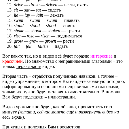
drive — drove — driven
— везти, ехать
sit — sat — sat
— сидеть
lie — lay — lain
— лежать
swim — swam — swum
— плавать
stand — stood — stood
— стоять
shake — shook — shaken
— трясти
rise — rose — risen
— подниматься
grow — grew — grown
— расти
fall — fell — fallen
— падать
Вот как-то так, но в видео всё будет гораздо
интереснее
и
красочней
. Но знакомство с неправильными глаголами – это
только
первая часть
видео.
Вторая часть
– отработка полученных навыков, а точнее –
видео-упражнение, в котором Вы найдёте забавную историю,
нафаршированную основными неправильными глаголами,
только их нужно будет вставлять самостоятельно. В помощь
Вам будут подсказки – иллюстрации.
Видео урок можно будет, как обычно, просмотреть сию
минуту
(кстати, сейчас можно ещё и развернуть видео
на
весь экран
)
.
Приятных и полезных Вам просмотров.