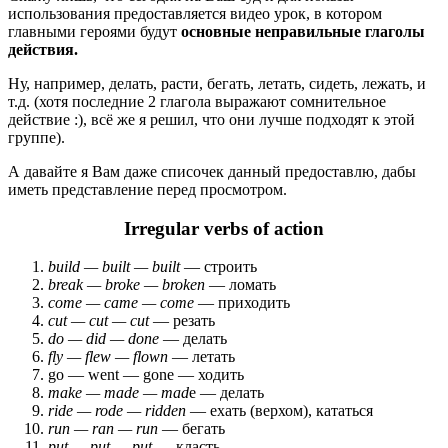
использования предоставляется видео урок, в котором
главными героями будут
основные неправильные глаголы
действия.
Ну, например, делать, расти, бегать, летать, сидеть, лежать, и
т.д. (хотя последние 2 глагола выражают сомнительное
действие :), всё же я решил, что они лучше подходят к этой
группе).
А давайте я Вам даже списочек данный предоставлю, дабы
иметь представление перед просмотром.
Irregular verbs of action
build — built — built
— строить
break — broke — broken
— ломать
come — came — come
— приходить
cut — cut — cut
— резать
do — did — done
— делать
fly — flew — flown
— летать
go — went — gone — ходить
make — made — mad
e — делать
ride — rode — ridden
— ехать (верхом), кататься
run — ran — run
— бегать
put — put — put
— класть