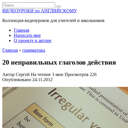
Перейти
Search
к
for:
ВИДЕОУРОКИ по АНГЛИЙСКОМУ
содержанию
Коллекция видеоуроков для учителей и школьников
Главная
Написать мне
О проекте и авторе
Главная
»
грамматика
20 неправильных глаголов действия
Автор
Сергей
На чтение
3 мин
Просмотров
226
Опубликовано
24.11.2012