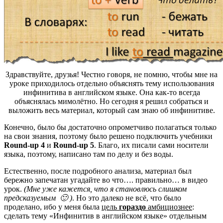
Здравствуйте, друзья! Честно говоря, не помню, чтобы мне на
уроке приходилось отдельно объяснять тему использования
инфинитива в английском языке. Она как-то всегда
объяснялась мимолётно. Но сегодня я решил собраться и
выложить весь материал, который сам знаю об инфинитиве.
Конечно, было бы достаточно опрометчиво полагаться только
на свои знания, поэтому было решено подключить учебники
Round-up 4
и
Round-up 5
. Благо, их писали сами носители
языка, поэтому, написано там по делу и без воды.
Естественно, после подробного анализа, материал был
бережно запечатан угадайте во что…. правильно… в видео
урок.
(Мне уже кажется, что я становлюсь слишком
предсказуемым 🙂 )
. Но это далеко не всё, что было
проделано, ибо у меня была
цель
гораздо
амбициознее
:
сделать тему «Инфинитив в английском языке» отдельным