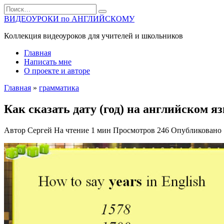
Перейти
Search
к
for:
ВИДЕОУРОКИ по АНГЛИЙСКОМУ
содержанию
Коллекция видеоуроков для учителей и школьников
Главная
Написать мне
О проекте и авторе
Главная
»
грамматика
Как сказать дату (год) на английском я
Автор
Сергей
На чтение
1 мин
Просмотров
246
Опубликовано