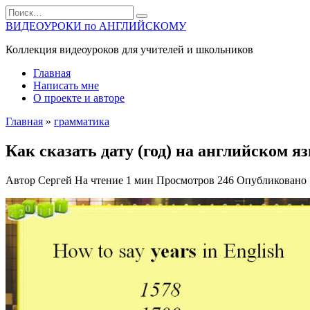
Перейти
Search
к
for:
ВИДЕОУРОКИ по АНГЛИЙСКОМУ
содержанию
Коллекция видеоуроков для учителей и школьников
Главная
Написать мне
О проекте и авторе
Главная
»
грамматика
Как сказать дату (год) на английском я
Автор
Сергей
На чтение
1 мин
Просмотров
246
Опубликовано