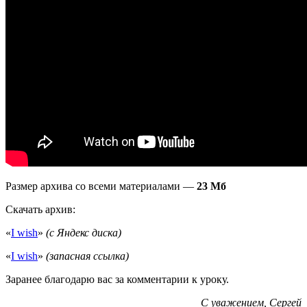
Размер архива со всеми материалами —
23 Мб
Скачать архив:
«
I wish
»
(с Яндекс диска)
«
I wish
»
(запасная ссылка)
Заранее благодарю вас за комментарии к уроку.
С уважением,
Сергей