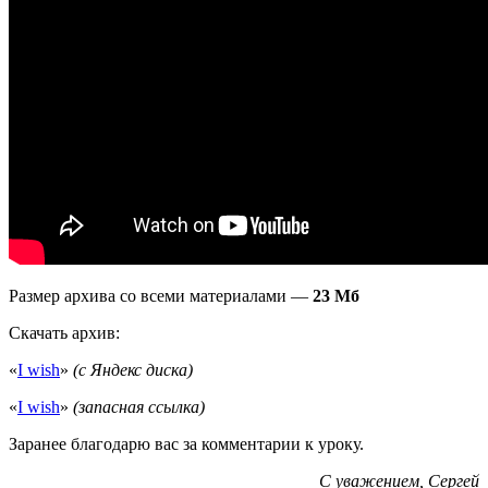
Размер архива со всеми материалами —
23 Мб
Скачать архив:
«
I wish
»
(с Яндекс диска)
«
I wish
»
(запасная ссылка)
Заранее благодарю вас за комментарии к уроку.
С уважением,
Сергей