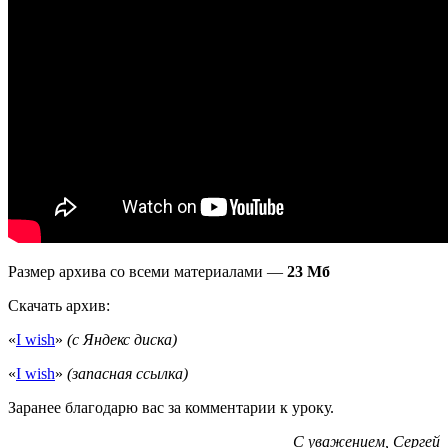
Размер архива со всеми материалами —
23 Мб
Скачать архив:
«
I wish
»
(с Яндекс диска)
«
I wish
»
(запасная ссылка)
Заранее благодарю вас за комментарии к уроку.
С уважением,
Сергей