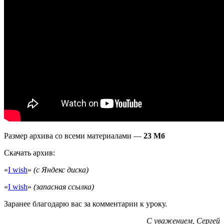
Размер архива со всеми материалами —
23 Мб
Скачать архив:
«
I wish
»
(с Яндекс диска)
«
I wish
»
(запасная ссылка)
Заранее благодарю вас за комментарии к уроку.
С уважением,
Сергей