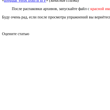
«
Irregular Verbs from B to F
»
(запасная ссылка)
После распаковки архивов, запускайте файл с
красной ик
Буду очень рад, если после просмотра упражнений вы вернётес
Оцените статью