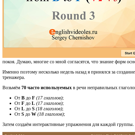
покоя. Думаю, многие со мной согласятся, что знание форм о
Именно поэтому несколько недель назад я принялся за создан
тренажера.
Возьмём
70 часто используемых
в речи неправильных глаголов
От
B
до
F
(17 глаголов)
;
От
F
до
L
(17 глаголов)
;
От
L
до
S
(18 глаголов)
;
От
S
до
W
(18 глаголов)
;
Затем создаём интерактивные упражнения для каждой группы