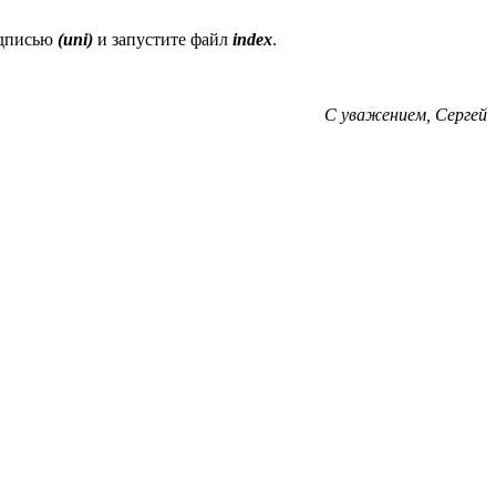
надписью
(uni)
и запустите файл
index
.
С уважением, Сергей