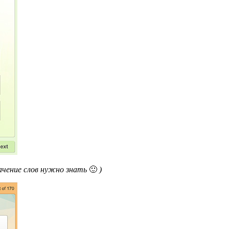
начение слов нужно знать
🙂
)