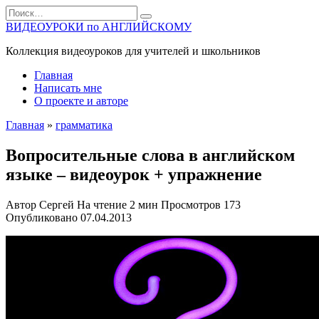
Перейти
Search
к
for:
ВИДЕОУРОКИ по АНГЛИЙСКОМУ
содержанию
Коллекция видеоуроков для учителей и школьников
Главная
Написать мне
О проекте и авторе
Главная
»
грамматика
Вопросительные слова в английском
языке – видеоурок + упражнение
Автор
Сергей
На чтение
2 мин
Просмотров
173
Опубликовано
07.04.2013